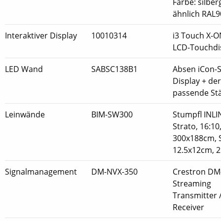
Farbe: silber
ähnlich RAL
Interaktiver Display
10010314
i3 Touch X-O
LCD-Touchdi
LED Wand
SABSC138B1
Absen iCon-
Display + de
passende St
Leinwände
BIM-SW300
Stumpfl INL
Strato, 16:10
300x188cm, 
12.5x12cm, 
Signalmanagement
DM-NVX-350
Crestron DM
Streaming
Transmitter 
Receiver