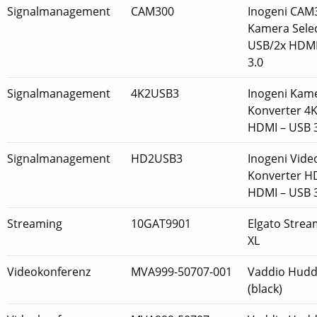
Signalmanagement
CAM300
Inogeni CAM
Kamera Selec
USB/2x HDMI
3.0
Signalmanagement
4K2USB3
Inogeni Kam
Konverter 4
HDMI – USB 
Signalmanagement
HD2USB3
Inogeni Vide
Konverter 
HDMI – USB 
Streaming
10GAT9901
Elgato Strea
XL
Videokonferenz
MVA999-50707-001
Vaddio Hud
(black)