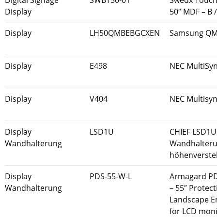
Display
50″ MDF – B 
Display
LH50QMBEBGCXEN
Samsung Q
Display
E498
NEC MultiSy
Display
V404
NEC Multisy
Display
LSD1U
CHIEF LSD1U 
Wandhalterung
Wandhalter
höhenverstel
Display
PDS-55-W-L
Armagard PD
Wandhalterung
– 55″ Protect
Landscape E
for LCD moni