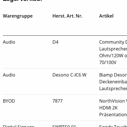
Warengruppe
Herst. Art. Nr.
Artikel
Audio
D4
Community 
Lautsprecher
Ohm/120W o
70/100V
Audio
Desono C-IC6 W
Biamp Deson
Deckeneinb
Lautspreche
BYOD
7877
NorthVision 
HDMI 2K
Präsentatio
Digital Signage
SWBT50-01
Swedx Touch