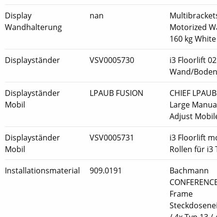
Display
nan
Multibracket
Wandhalterung
Motorized W
160 kg White
Displayständer
VSV0005730
i3 Floorlift 02
Wand/Bode
Displayständer
LPAUB FUSION
CHIEF LPAUB
Mobil
Large Manual
Adjust Mobil
Displayständer
VSV0005731
i3 Floorlift m
Mobil
Rollen für i3
Installationsmaterial
909.0191
Bachmann
CONFERENCE
Frame
Steckdosenei
/ 4x Typ 13 / 