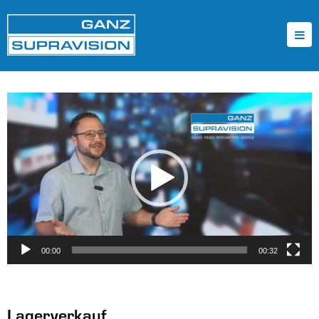
Video-
Player
00:00
00:32
Lagerverkauf