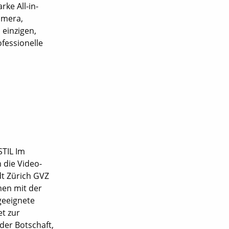
rke All-in-
amera,
 einzigen,
fessionelle
STIL Im
 die Video-
t Zürich GVZ
en mit der
geeignete
et zur
der Botschaft,