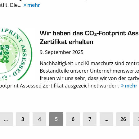
fit. Die...
mehr
Wir haben das CO₂-Footprint As
Zertifikat erhalten
9. September 2025
Nachhaltigkeit und Klimaschutz sind zentr
Bestandteile unserer Unternehmenswerte
freuen wir uns sehr, dass wir von der ca
otprint Assessed Zertifikat ausgezeichnet wurden.
mehr
...
3
4
5
6
7
...
26