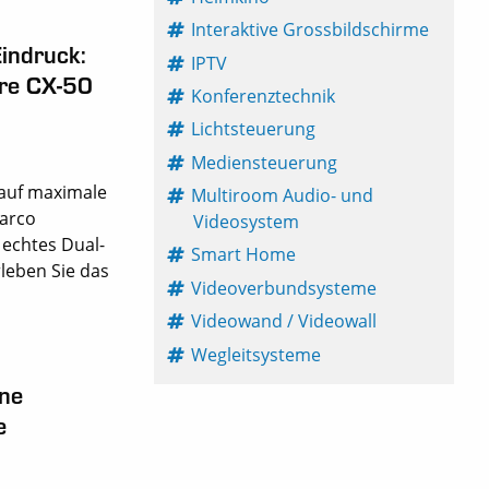
Interaktive Grossbildschirme
Eindruck:
IPTV
are CX-50
Konferenztechnik
Lichtsteuerung
Mediensteuerung
 auf maximale
Multiroom Audio- und
Barco
Videosystem
 echtes Dual-
Smart Home
leben Sie das
Videoverbundsysteme
Videowand / Videowall
Wegleitsysteme
One
e