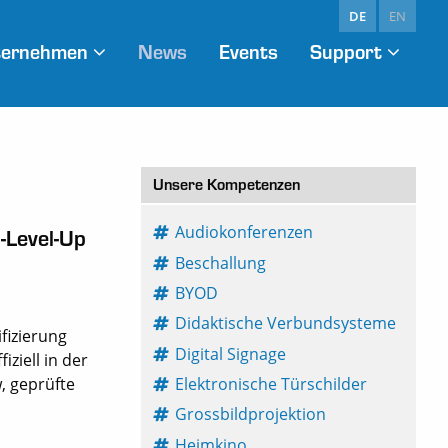
DE
EN
ternehmen
News
Events
Support
Unsere Kompetenzen
Audiokonferenzen
-Level-Up
Beschallung
BYOD
Didaktische Verbundsysteme
ifizierung
Digital Signage
iziell in der
w, geprüfte
Elektronische Türschilder
Grossbildprojektion
Heimkino