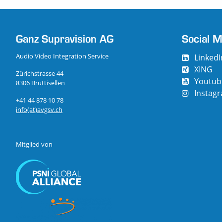
Ganz Supravision AG
Social M
Audio Video Integration Service
LinkedI
XING
Zürichstrasse 44
Youtub
8306 Brüttisellen
Instag
+41 44 878 10 78
info(at)avgsv.ch
Mitglied von