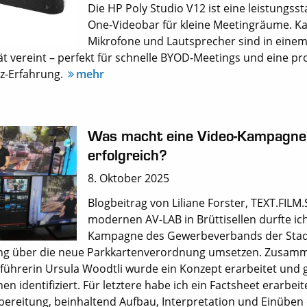
Die HP Poly Studio V12 ist eine leistungssta
One-Videobar für kleine Meetingräume. K
Mikrofone und Lautsprecher sind in einem
t vereint – perfekt für schnelle BYOD-Meetings und eine pro
z-Erfahrung.
mehr
Was macht eine Video-Kampagne
erfolgreich?
8. Oktober 2025
Blogbeitrag von Liliane Forster, TEXT.FILM.
modernen AV-LAB in Brüttisellen durfte ich
Kampagne des Gewerbeverbands der Stad
g über die neue Parkkartenverordnung umsetzen. Zusamm
führerin Ursula Woodtli wurde ein Konzept erarbeitet und 
en identifiziert. Für letztere habe ich ein Factsheet erarbeit
ereitung, beinhaltend Aufbau, Interpretation und Einüben 