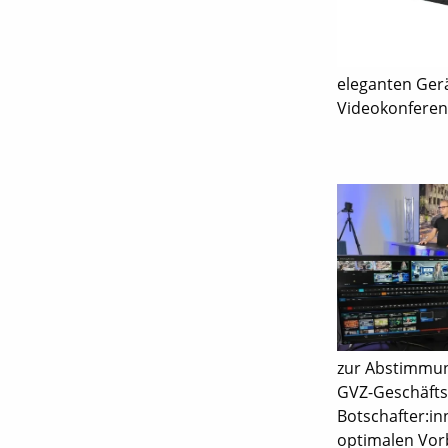
eleganten Gerä
Videokonferen
zur Abstimmun
GVZ-Geschäfts
Botschafter:inn
optimalen Vorb