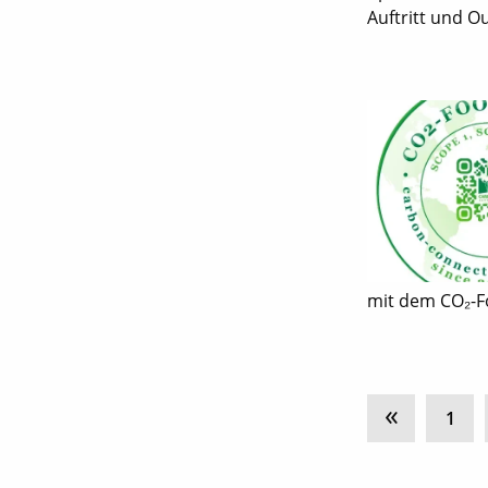
Auftritt und Out
mit dem CO₂-Fo
«
1