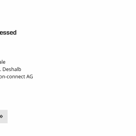
sessed
ale
. Deshalb
rbon-connect AG
»